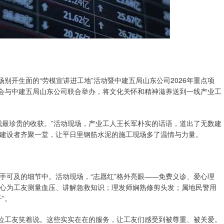
别开生面的“劳模宣讲进工地”活动暨中建五局山东公司2026年重点项
工会与中建五局山东公司联合举办，将文化关怀和精神滋养送到一线产业工
我最珍贵的收获。”活动现场，产业工人王长军朴实的话语，道出了无数建
建设者齐聚一堂，让平日里钢筋水泥的施工现场多了温情与力量。
手可及的细节中。活动现场，“志愿红”格外亮眼——免费义诊、爱心理
心为工友测量血压、讲解急救知识；理发师娴熟修剪头发；属地民警用
”。
一位工友笑着说。这些实实在在的服务，让工友们感受到被尊重、被关爱。