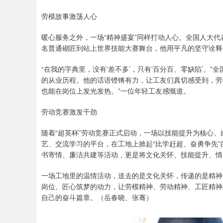
劳模故事激荡人心
暖心服务之外，一场“精神盛宴”同样打动人心。全国人大代
名普通砌匠到站上世界技能大赛舞台，他用平凡的坚守诠释
“在我的字典里，没有‘差不多’，只有‘百分百、零缺陷’。
的从业历程。他的话语铿锵有力，让工友们真切感受到，劳
也能在岗位上发光发热。”一位年轻工友感慨道。
劳动竞赛激发干劲
随着“超英杯”劳动竞赛正式启动，一场以技能提升为核心
艺、交流学习的平台，在工地上掀起“比学赶超、奋勇争先”
书寄情、廉洁共建等活动，更是将文化关怀、技能提升、情
一场工地里的温情活动，送去的是文化关怀，传递的是精神
岗位、匠心筑梦的动力，让劳模精神、劳动精神、工匠精神
自己的奋斗篇章。（岳春晓、张骞）