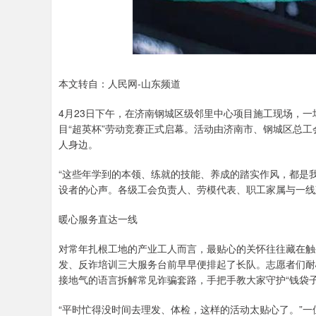
本文转自：人民网-山东频道
4月23日下午，在济南钢城区级邻里中心项目施工现场，一场
目“超英杯”劳动竞赛正式启幕。活动由济南市、钢城区总
人身边。
“这些年学到的本领、练就的技能、养成的踏实作风，都是
设者的心声。各级工会负责人、劳模代表、职工家属与一线
暖心服务直达一线
对常年扎根工地的产业工人而言，最贴心的关怀往往藏在触
发、反诈培训三大服务台前早早便排起了长队。志愿者们耐
接地气的语言拆解常见诈骗套路，手把手教大家守护“钱袋子
“平时忙得没时间去理发、体检，这样的活动太贴心了。”