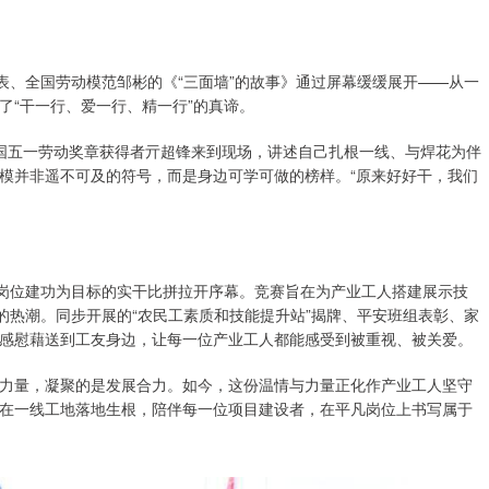
表、全国劳动模范邹彬的《“三面墙”的故事》通过屏幕缓缓展开——从一
了“干一行、爱一行、精一行”的真谛。
”全国五一劳动奖章获得者亓超锋来到现场，讲述自己扎根一线、与焊花为伴
模并非遥不可及的符号，而是身边可学可做的榜样。“原来好好干，我们
、岗位建功为目标的实干比拼拉开序幕。竞赛旨在为产业工人搭建展示技
的热潮。同步开展的“农民工素质和技能提升站”揭牌、平安班组表彰、家
感慰藉送到工友身边，让每一位产业工人都能感受到被重视、被关爱。
力量，凝聚的是发展合力。如今，这份温情与力量正化作产业工人坚守
在一线工地落地生根，陪伴每一位项目建设者，在平凡岗位上书写属于