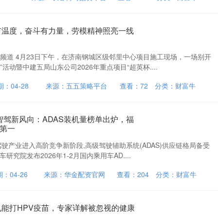
有温度，奋斗有力量，劳模精神照亮一线
频道 4月23日下午，在济南钢城区级邻里中心项目施工现场，一场别开
活动暨中建五局山东公司2026年重点项目“超英杯....
：04-28
来源：五五策略平台
查看：
72
分类：
财富牛
6智驾新风向：ADAS装机量榜单出炉，福
第一
能驾驶产业进入高阶竞争新阶段,高级驾驶辅助系统(ADAS)供应链格局备受
研究院发布2026年1-2月国内乘用车AD....
：04-26
来源：华金配资官网
查看：
204
分类：
财富牛
也能打HPV疫苗，专家详解被忽视的健康