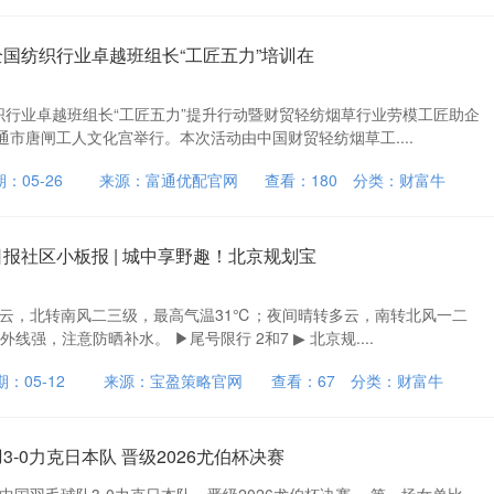
全国纺织行业卓越班组长“工匠五力”培训在
织行业卓越班组长“工匠五力”提升行动暨财贸轻纺烟草行业劳模工匠助企
市唐闸工人文化宫举行。本次活动由中国财贸轻纺烟草工....
：05-26
来源：富通优配官网
查看：
180
分类：
财富牛
报社区小板报 | 城中享野趣！北京规划宝
多云，北转南风二三级，最高气温31℃；夜间晴转多云，南转北风一二
线强，注意防晒补水。 ▶尾号限行 2和7 ▶ 北京规....
：05-12
来源：宝盈策略官网
查看：
67
分类：
财富牛
3-0力克日本队 晋级2026尤伯杯决赛