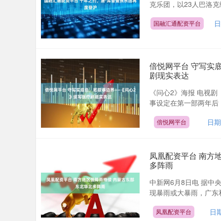
克乐团，以23人巴洛克
日
国融汇通配资平台
倍悦网平台 守写实
剧现实表达
《问心2》海报 电视
事设定在第一部两年后，
日期
倍悦网平台
凤凰配资平台 南方地
多阵雨
中新网6月8日电 据
现暴雨或大暴雨，广东和
日期
凤凰配资平台