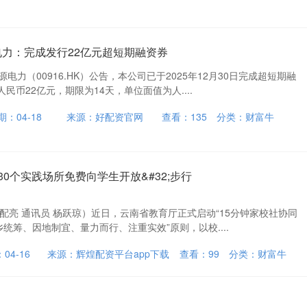
电力：完成发行22亿元超短期融资券
电力（00916.HK）公告，本公司已于2025年12月30日完成超短期融
民币22亿元，期限为14天，单位面值为人....
期：04-18
来源：好配资官网
查看：
135
分类：
财富牛
30个实践场所免费向学生开放&#32;步行
配亮 通讯员 杨跃琼）近日，云南省教育厅正式启动“15分钟家校社协同
乡统筹、因地制宜、量力而行、注重实效”原则，以校....
04-16
来源：辉煌配资平台app下载
查看：
99
分类：
财富牛
上海市中心最大的周末旧书市集即将再度