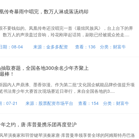
 凤凰传奇暴雨中唱完，数万人淋成落汤鸡却
跟不要钱似的。凤凰传奇还没唱完一首《最炫民族风》，台上台下的界
数万人的声浪盖过音响，玲花刚举起话筒，副歌已经被观众抢走....
日期：08-04
来源：金多多配资
查看：
136
分类：
财富牛
场抽取赛题，全国各地300余名少年齐聚上
最棒！
新园内人声鼎沸、墨香弥漫。作为第二批“文化国企赋能品牌价值提升项
钢笔书法青少年大赛首次现场赛近日举行，来自全国各地的3....
：07-21
来源：股票配资市场平台
查看：
154
分类：
财富牛
十年之约，唐·库普曼携乐团再度登沪
管风琴演奏家和羽管键琴演奏家唐·库普曼率领享誉全球的阿姆斯特丹巴洛