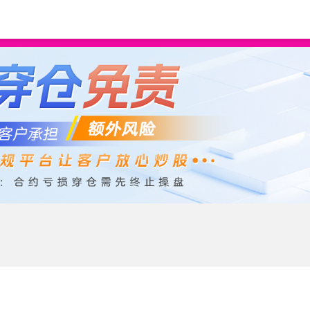
靠配资平台
线上配资门户
正规炒股配资