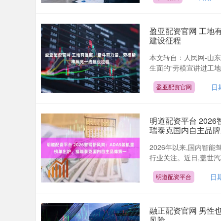
盈亚配资官网 工地
建设征程
本文转自：人民网-山东
生面的“劳模宣讲进工地”
日期
盈亚配资官网
明道配资平台 202
瑞泰克国内自主品牌
2026年以来,国内智
行业关注。近日,盖世汽车
日期
明道配资平台
融正配资官网 男性
风险