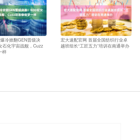
T爆冷掀翻GEN晋级决
宏大速配官网 首届全国纺织行业卓
女石化宇宙战舰，Cuzz
越班组长“工匠五力”培训在南通举办
一样