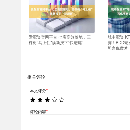
爱配资官网平台 七店高效落地，三
城中配资 K
棵树“马上住”焕新按下“快进键”
赛！BDD蛇
坦言像做梦
相关评论
本文评分
*
评论内容
*