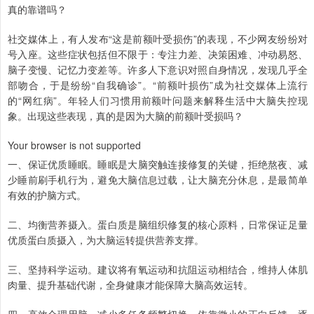
真的靠谱吗？
社交媒体上，有人发布“这是前额叶受损伤”的表现，不少网友纷纷对
号入座。这些症状包括但不限于：专注力差、决策困难、冲动易怒、
脑子变慢、记忆力变差等。许多人下意识对照自身情况，发现几乎全
部吻合，于是纷纷“自我确诊”。“前额叶损伤”成为社交媒体上流行
的“网红病”。年轻人们习惯用前额叶问题来解释生活中大脑失控现
象。出现这些表现，真的是因为大脑的前额叶受损吗？
Your browser is not supported
一、保证优质睡眠。睡眠是大脑突触连接修复的关键，拒绝熬夜、减
少睡前刷手机行为，避免大脑信息过载，让大脑充分休息，是最简单
有效的护脑方式。
二、均衡营养摄入。蛋白质是脑组织修复的核心原料，日常保证足量
优质蛋白质摄入，为大脑运转提供营养支撑。
三、坚持科学运动。建议将有氧运动和抗阻运动相结合，维持人体肌
肉量、提升基础代谢，全身健康才能保障大脑高效运转。
四、高效合理用脑。减少多任务频繁切换，依靠微小的正向反馈，逐