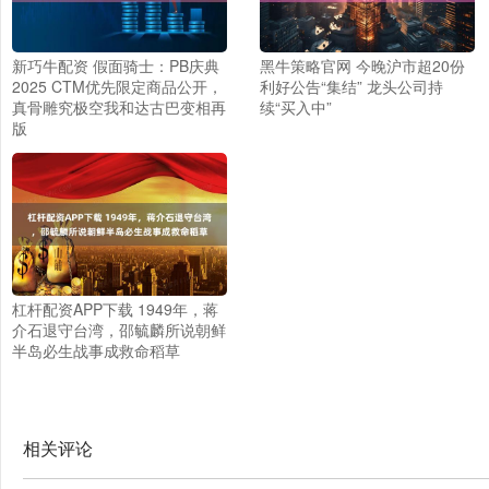
新巧牛配资 假面骑士：PB庆典
黑牛策略官网 今晚沪市超20份
2025 CTM优先限定商品公开，
利好公告“集结” 龙头公司持
真骨雕究极空我和达古巴变相再
续“买入中”
版
杠杆配资APP下载 1949年，蒋
介石退守台湾，邵毓麟所说朝鲜
半岛必生战事成救命稻草
相关评论