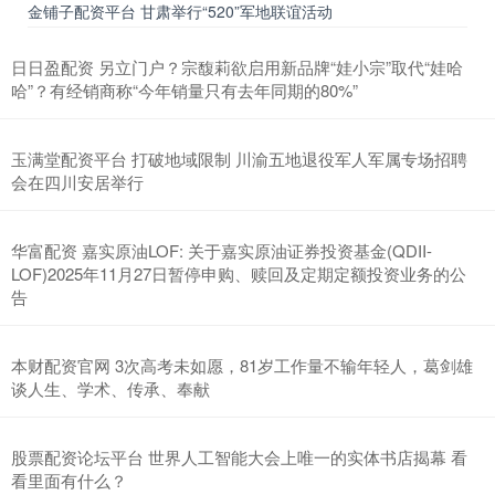
金铺子配资平台 甘肃举行“520”军地联谊活动
日日盈配资 另立门户？宗馥莉欲启用新品牌“娃小宗”取代“娃哈
哈”？有经销商称“今年销量只有去年同期的80%”
玉满堂配资平台 打破地域限制 川渝五地退役军人军属专场招聘
会在四川安居举行
华富配资 嘉实原油LOF: 关于嘉实原油证券投资基金(QDII-
LOF)2025年11月27日暂停申购、赎回及定期定额投资业务的公
告
本财配资官网 3次高考未如愿，81岁工作量不输年轻人，葛剑雄
谈人生、学术、传承、奉献
股票配资论坛平台 世界人工智能大会上唯一的实体书店揭幕 看
看里面有什么？