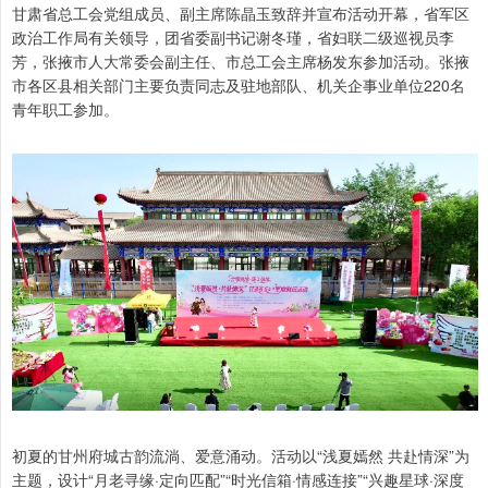
甘肃省总工会党组成员、副主席陈晶玉致辞并宣布活动开幕，省军区
政治工作局有关领导，团省委副书记谢冬瑾，省妇联二级巡视员李
芳，张掖市人大常委会副主任、市总工会主席杨发东参加活动。张掖
市各区县相关部门主要负责同志及驻地部队、机关企事业单位220名
青年职工参加。
初夏的甘州府城古韵流淌、爱意涌动。活动以“浅夏嫣然 共赴情深”为
主题，设计“月老寻缘·定向匹配”“时光信箱·情感连接”“兴趣星球·深度