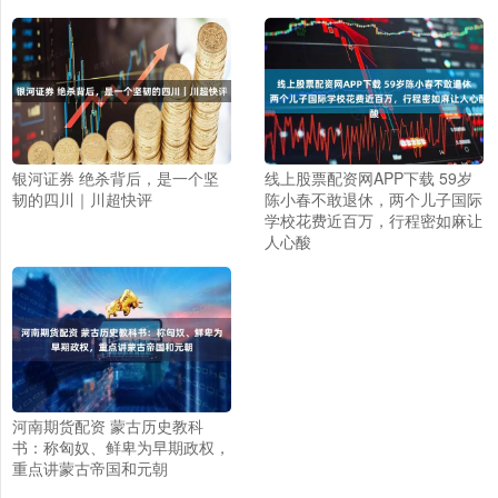
银河证券 绝杀背后，是一个坚
线上股票配资网APP下载 59岁
韧的四川｜川超快评
陈小春不敢退休，两个儿子国际
学校花费近百万，行程密如麻让
人心酸
河南期货配资 蒙古历史教科
书：称匈奴、鲜卑为早期政权，
重点讲蒙古帝国和元朝