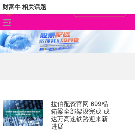
财富牛 相关话题
拉伯配资官网 699榀
箱梁全部架设完成 成
达万高速铁路迎来新
进展