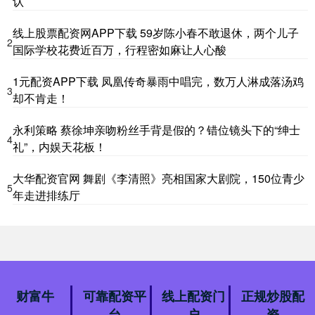
认
线上股票配资网APP下载 59岁陈小春不敢退休，两个儿子
2
国际学校花费近百万，行程密如麻让人心酸
1元配资APP下载 凤凰传奇暴雨中唱完，数万人淋成落汤鸡
3
却不肯走！
永利策略 蔡徐坤亲吻粉丝手背是假的？错位镜头下的“绅士
4
礼”，内娱天花板！
大华配资官网 舞剧《李清照》亮相国家大剧院，150位青少
5
年走进排练厅
财富牛
可靠配资平
线上配资门
正规炒股配
台
户
资