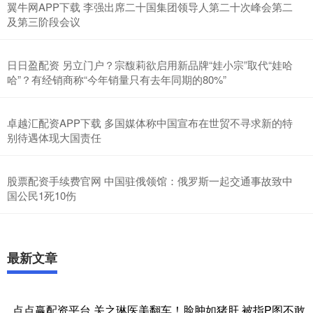
翼牛网APP下载 李强出席二十国集团领导人第二十次峰会第二
及第三阶段会议
日日盈配资 另立门户？宗馥莉欲启用新品牌“娃小宗”取代“娃哈
哈”？有经销商称“今年销量只有去年同期的80%”
卓越汇配资APP下载 多国媒体称中国宣布在世贸不寻求新的特
别待遇体现大国责任
股票配资手续费官网 中国驻俄领馆：俄罗斯一起交通事故致中
国公民1死10伤
最新文章
点点赢配资平台 关之琳医美翻车！脸肿如猪肝 被指P图不敢