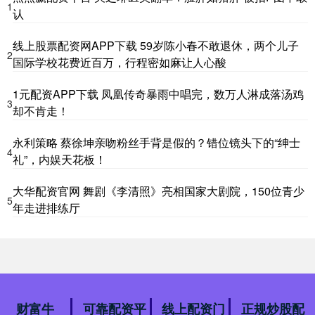
1
认
线上股票配资网APP下载 59岁陈小春不敢退休，两个儿子
2
国际学校花费近百万，行程密如麻让人心酸
1元配资APP下载 凤凰传奇暴雨中唱完，数万人淋成落汤鸡
3
却不肯走！
永利策略 蔡徐坤亲吻粉丝手背是假的？错位镜头下的“绅士
4
礼”，内娱天花板！
大华配资官网 舞剧《李清照》亮相国家大剧院，150位青少
5
年走进排练厅
财富牛
可靠配资平
线上配资门
正规炒股配