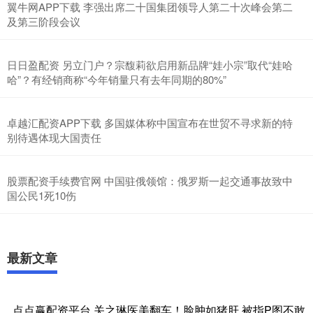
翼牛网APP下载 李强出席二十国集团领导人第二十次峰会第二
及第三阶段会议
日日盈配资 另立门户？宗馥莉欲启用新品牌“娃小宗”取代“娃哈
哈”？有经销商称“今年销量只有去年同期的80%”
卓越汇配资APP下载 多国媒体称中国宣布在世贸不寻求新的特
别待遇体现大国责任
股票配资手续费官网 中国驻俄领馆：俄罗斯一起交通事故致中
国公民1死10伤
最新文章
点点赢配资平台 关之琳医美翻车！脸肿如猪肝 被指P图不敢