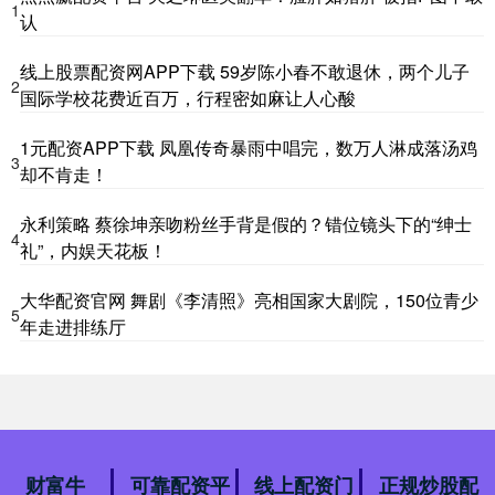
1
认
线上股票配资网APP下载 59岁陈小春不敢退休，两个儿子
2
国际学校花费近百万，行程密如麻让人心酸
1元配资APP下载 凤凰传奇暴雨中唱完，数万人淋成落汤鸡
3
却不肯走！
永利策略 蔡徐坤亲吻粉丝手背是假的？错位镜头下的“绅士
4
礼”，内娱天花板！
大华配资官网 舞剧《李清照》亮相国家大剧院，150位青少
5
年走进排练厅
财富牛
可靠配资平
线上配资门
正规炒股配