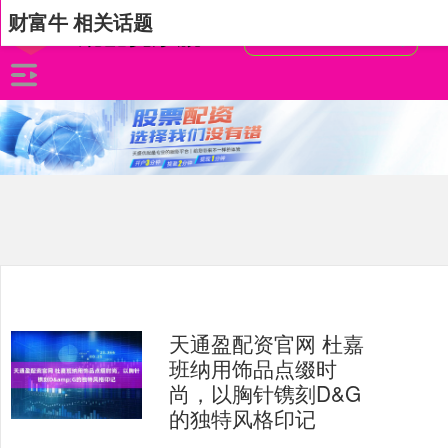
财富牛 相关话题
天通盈配资官网 杜嘉
班纳用饰品点缀时
尚，以胸针镌刻D&G
的独特风格印记