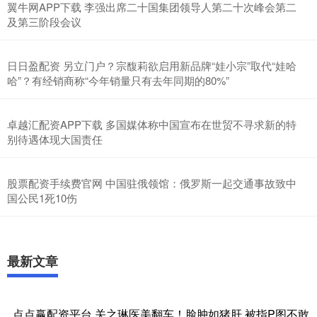
翼牛网APP下载 李强出席二十国集团领导人第二十次峰会第二
及第三阶段会议
日日盈配资 另立门户？宗馥莉欲启用新品牌“娃小宗”取代“娃哈
哈”？有经销商称“今年销量只有去年同期的80%”
卓越汇配资APP下载 多国媒体称中国宣布在世贸不寻求新的特
别待遇体现大国责任
股票配资手续费官网 中国驻俄领馆：俄罗斯一起交通事故致中
国公民1死10伤
最新文章
点点赢配资平台 关之琳医美翻车！脸肿如猪肝 被指P图不敢