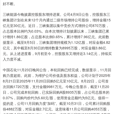
好不断。
三峡能源今晚披露控股股东增持进展。公司4月9日公告，控股股东三
峡集团计划在未来12个月内通过二级市场增持公司股份，增持金额15
亿元至30亿元。近日，三峡集团以集中竞价方式增持公司870万股，
占总股本比例约为0.03%。自本次增持计划披露以来，三峡集团已累
计增持1.86亿股，占总股本比例0.65%，累计增持7.96亿元。此前数
据显示，截至9月5日，三峡集团增持规模为1.12亿股，对应金额4.82
亿元，其中截至8月30日的增持数量为8995万股，对应金额3.86亿
元。从上述进度看，9月初至今，控股股东又增持近3.14亿元，持续买
入力度不减。
中国石化11月23日晚间公告，本轮回购已经完成，数据显示，11月回
购力度超前。此前，为维护公司价值及股东权益，公司计划于2025年
8月21日至2025年11月20日回购5亿元至10亿元。8月22日，公司首
次回购1720万股，支付金额9981万元。今晚公告显示，截至11月20
日，公司完成本轮回购，已实际回购A股8935万股，占公司总股本的
0.07%，回购均价约为5.60元/股，使用资金总额约为5亿元。值得一
提的是，公司11月回购力度“加码”。截至10月31日，公司累计回购股
份4882万股，对应金额2.7亿元。这意味着11月公司回购4053万股，