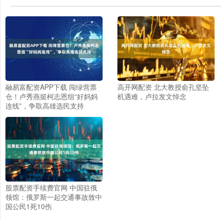
融易富配资APP下载 闯绿营票
高开网配资 北大教授俞孔坚坠
仓！卢秀燕挺柯志恩组“好妈妈
机遇难，卢拉发文悼念
连线”，争取高雄选民支持
股票配资手续费官网 中国驻俄
领馆：俄罗斯一起交通事故致中
国公民1死10伤