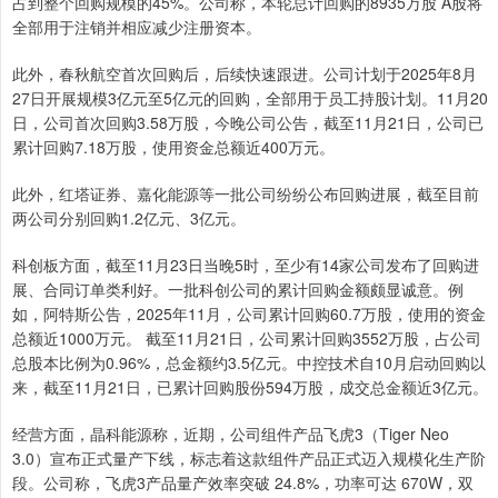
占到整个回购规模的45%。公司称，本轮总计回购的8935万股 A股将
全部用于注销并相应减少注册资本。
此外，春秋航空首次回购后，后续快速跟进。公司计划于2025年8月
27日开展规模3亿元至5亿元的回购，全部用于员工持股计划。11月20
日，公司首次回购3.58万股，今晚公司公告，截至11月21日，公司已
累计回购7.18万股，使用资金总额近400万元。
此外，红塔证券、嘉化能源等一批公司纷纷公布回购进展，截至目前
两公司分别回购1.2亿元、3亿元。
科创板方面，截至11月23日当晚5时，至少有14家公司发布了回购进
展、合同订单类利好。一批科创公司的累计回购金额颇显诚意。例
如，阿特斯公告，2025年11月，公司累计回购60.7万股，使用的资金
总额近1000万元。 截至11月21日，公司累计回购3552万股，占公司
总股本比例为0.96%，总金额约3.5亿元。中控技术自10月启动回购以
来，截至11月21日，已累计回购股份594万股，成交总金额近3亿元。
经营方面，晶科能源称，近期，公司组件产品飞虎3（Tiger Neo
3.0）宣布正式量产下线，标志着这款组件产品正式迈入规模化生产阶
段。公司称，飞虎3产品量产效率突破 24.8%，功率可达 670W，双