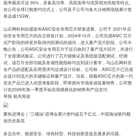
面率最高可达 90%，具备高功率、高双面率与优异弱光性能等特点。
在公司全球订购签约仪式上，公司及子公司与各大分销商现场累计签
单达成15GW。
山石网科则自愿发布ASIC安全专用芯片研发进展。公司于 2021年启
动安全专用芯片的自主研发计划，2024年10月，公司完成ASIC 芯片
试产阶段的研发并取得内部测试的成功，进入量产流片阶段。公司今
晚公告，公司ASIC安全专用芯片于近日收到了量产流片回片，并进行
了全面测试验证。公司进行了芯片级验证及系统级适配测试，经测
试，该芯片全部功能及各项性能指标均达到设计要求，与山石网科安
全产品的适配及应用需求均达成设计目标。公司称，ASIC芯片已完成
从设计到流片的关键验证和量产流片。目前，搭载ASIC芯片的新一代
安全产品已进入供货准备阶段，即将面向市场形成批量销售，公司预
计在2026年第一季度开始实现规模化的销售和产品交付。
举报 相关阅读
聚焦进博会｜“三桶油”进博会累计签约超五千亿元，中国海油签约额
创历史新高
多边合作、能源安全、绿色转型、科技创新是提及最多的话题。