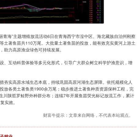
美丽青海”主题增殖放流活动6日在青海西宁市湟中区、海北藏族自治州刚察
等土著鱼苗共110万尾。大批量土著鱼苗的投放，能有效充实黄河上游土
，助力高原渔业绿色可持续发展。
设、互动科普体验等多元化形式，引导广大群众树立科学护渔意识，增
措夯实高原水域生态本底，持续巩固高原河湖生态屏障。依托规模化人
投放各类土著鱼类1900余万尾；稳步推进土著鱼种质资源保种工程，完
野生川陕哲罗鲑野外种群分布；连续7年开展鱼苗荧光标记放流工作，累计
修复实效。
财富牛提示：文章来自网络，不代表本站观点。
学子就业