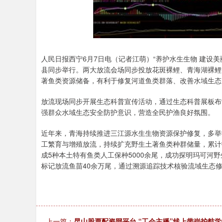
人民日报西宁6月7日电（记者江萌）“养护水生生物 建设
县同步举行。两大放流会场同步投放花斑裸鲤、青海湖裸鲤
著鱼类资源储备，有利于修复河道鱼类群落、改善水域生态
放流现场同步开展生态科普宣传活动，通过生态科普展板布
强群众水域生态安全防护意识，营造全民护渔良好氛围。
近年来，青海持续推进三江源水生生物资源保护修复，多举
工繁育与增殖放流，持续扩充野生土著鱼类种群储量，累计
成5种本土特有鱼类人工保种5000余尾，成功探明玛可河
标记放流鱼苗40余万尾，通过溯源追踪技术核验流域生态
上一篇：
昆山股票配资网平台 “工会主播”线上带岗护航