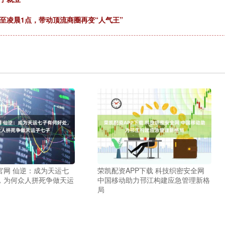
至凌晨1点，带动顶流商圈再变“人气王”
官网 仙逆：成为天运七
荣凯配资APP下载 科技织密安全网
，为何众人拼死争做天运
中国移动助力邗江构建应急管理新格
局